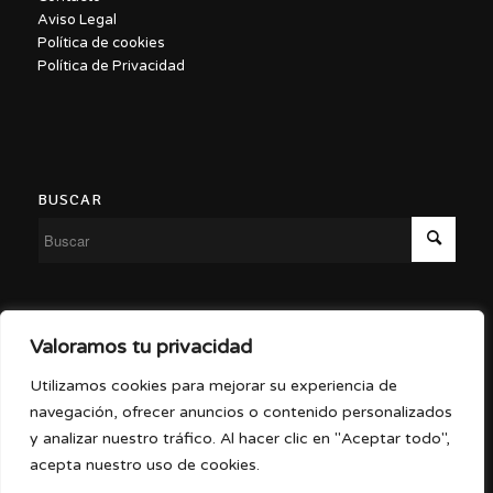
Aviso Legal
Política de cookies
Política de Privacidad
BUSCAR
Copyright ©2026 – Malasaña a Escena
Valoramos tu privacidad
Utilizamos cookies para mejorar su experiencia de
navegación, ofrecer anuncios o contenido personalizados
y analizar nuestro tráfico. Al hacer clic en "Aceptar todo",
Diseño por
Gema Díez
acepta nuestro uso de cookies.