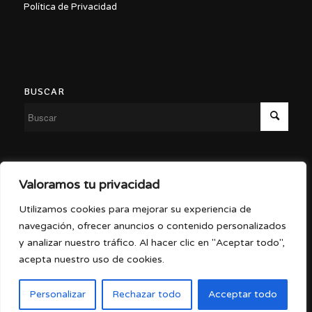
Política de Privacidad
BUSCAR
Copyright ©2026 – Malasaña a Escena
Valoramos tu privacidad
Utilizamos cookies para mejorar su experiencia de
navegación, ofrecer anuncios o contenido personalizados
y analizar nuestro tráfico. Al hacer clic en "Aceptar todo",
Diseño por
Gema Díez
acepta nuestro uso de cookies.
Personalizar
Rechazar todo
Acceptar todo