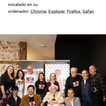
instalado en su
ordenador:
Chrome
,
Explorer
,
Firefox
,
Safari
.
Posterior