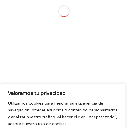
Contacto
Aviso Legal
Política de cookies
Política de Privacidad
BUSCAR
Copyright ©2026 – Malasaña a Escena
Valoramos tu privacidad
Utilizamos cookies para mejorar su experiencia de
navegación, ofrecer anuncios o contenido personalizados
y analizar nuestro tráfico. Al hacer clic en "Aceptar todo",
Diseño por
Gema Díez
acepta nuestro uso de cookies.