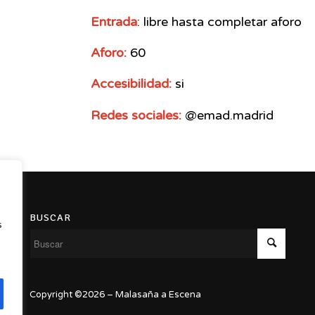
Entrada
: libre hasta completar aforo
Aforo:
60
Accesibilidad:
si
Redes sociales:
@emad.madrid
BUSCAR
s
,
Copyright ©2026 – Malasaña a Escena